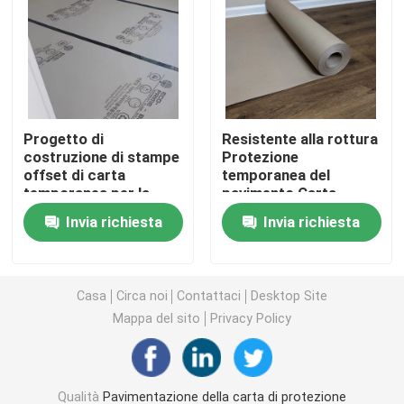
Carta del rivestimento per pavimenti della costruzione
Carta da stampa del cartone
Progetto di
Resistente alla rottura
costruzione di stampe
Protezione
Strati di pavimentazione impermeabili
offset di carta
temporanea del
temporanea per la
pavimento Carta
protezione del
resistente allo
Rivestimento per pavimenti protettivo temporaneo
Invia richiesta
Invia richiesta
pavimento
slittamento 0,9 mm
Carta nera del cartone
Casa
Circa noi
Contattaci
Desktop Site
Mappa del sito
Privacy Policy
Nastro adesivo respirabile
Carta di rotolo d'imballaggio
Qualità
Pavimentazione della carta di protezione