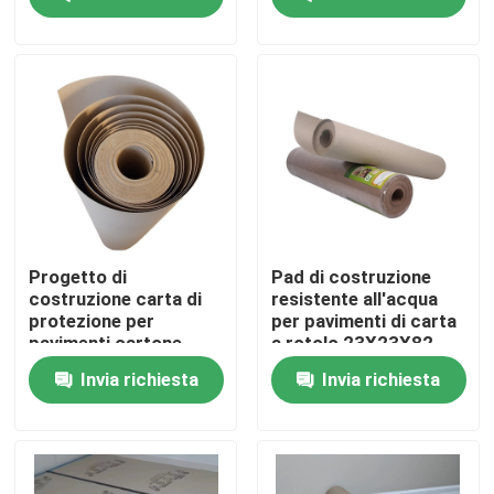
Giro della fabbrica
Controllo di qualità
Contattici
Richieda una citazione
Progetto di
Pad di costruzione
costruzione carta di
resistente all'acqua
protezione per
per pavimenti di carta
Pavimentazione della carta di protezione
pavimenti cartone
a rotolo 23X23X82
pesante
Cm
Invia richiesta
Invia richiesta
Rotolo temporaneo di protezione del pavimento
Protezione del pavimento della carta kraft