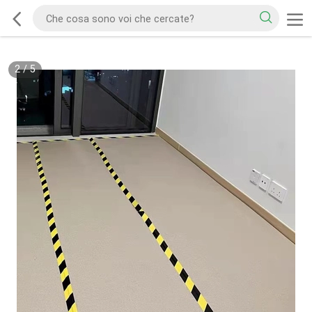
2
/
5