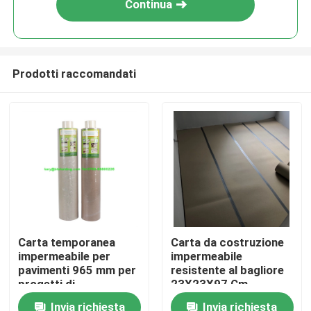
Continua
Prodotti raccomandati
Casa
Carta temporanea
Carta da costruzione
impermeabile per
impermeabile
Prodotti
pavimenti 965 mm per
resistente al bagliore
progetti di
23X23X97 Cm
costruzione
Invia richiesta
Invia richiesta
Circa noi