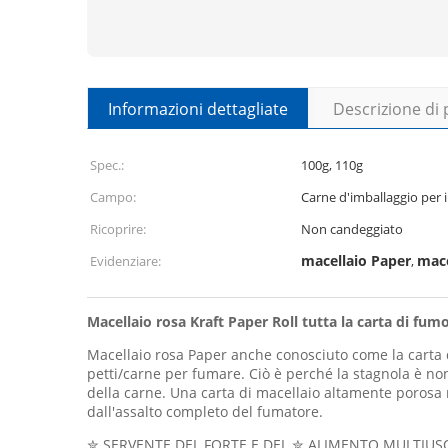
Informazioni dettagliate
Descrizione di
Spec.:
100g, 110g
Campo:
Carne d'imballaggio per
Ricoprire:
Non candeggiato
macellaio Paper
mace
Evidenziare:
,
Macellaio rosa Kraft Paper Roll tutta la carta di f
Macellaio rosa Paper anche conosciuto come la carta 
petti/carne per fumare. Ciò è perché la stagnola è no
della carne. Una carta di macellaio altamente porosa r
dall'assalto completo del fumatore.
✮ SERVENTE DEL FORTE E DEL ✮ ALIMENTO MULTIUSO