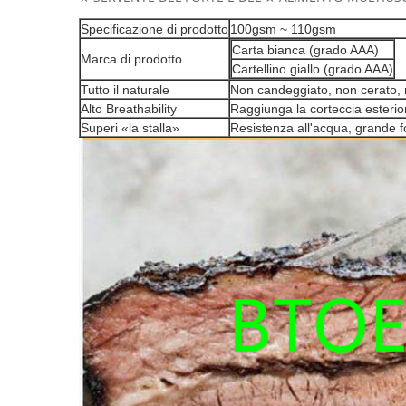
Specificazione di prodotto
100gsm ~ 110gsm
Carta bianca (grado AAA)
Marca di prodotto
Cartellino giallo (grado AAA)
Tutto il naturale
Non candeggiato, non cerato, n
Alto Breathability
Raggiunga la corteccia esterio
Superi «la stalla»
Resistenza all'acqua, grande f