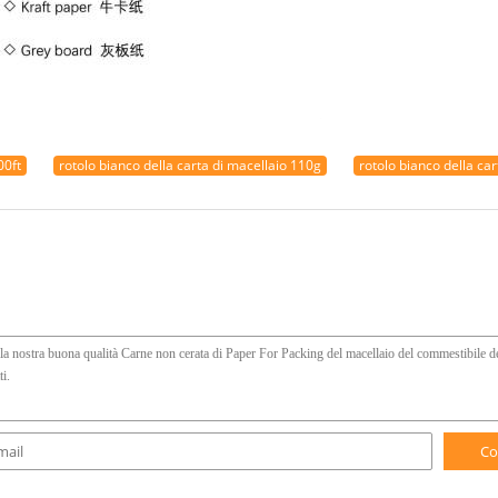
00ft
rotolo bianco della carta di macellaio 110g
rotolo bianco della ca
Co