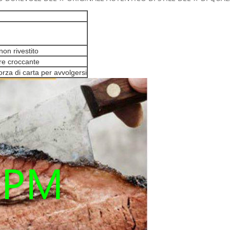
on rivestito
re croccante
orza di carta per avvolgersi