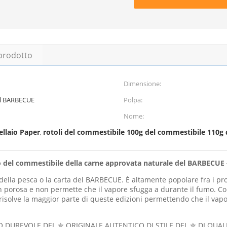
 prodotto
Dimensione:
 il BARBECUE
Polpa:
Nome:
llaio Paper
rotoli del commestibile 100g del commestibile 110g 
,
umo del commestibile della carne approvata naturale del BARBECUE 
della pesca o la carta del BARBECUE. È altamente popolare fra i pr
n porosa e non permette che il vapore sfugga a durante il fumo. Co
isolve la maggior parte di queste edizioni permettendo che il vapor
 DUREVOLE DEL ✮ ORIGINALE AUTENTICO DI STILE DEL ✮ DI QUALI