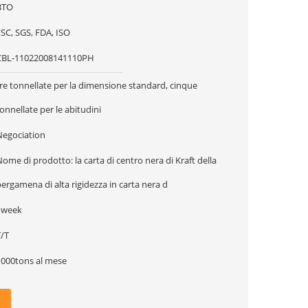
BTO
SC, SGS, FDA, ISO
CBL-11022008141110PH
re tonnellate per la dimensione standard, cinque
onnellate per le abitudini
Negociation
ome di prodotto: la carta di centro nera di Kraft della
ergamena di alta rigidezza in carta nera d
1week
T/T
1000tons al mese