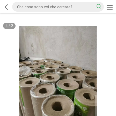
2
/
2