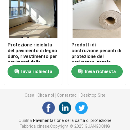
Rivestimento per pavimenti protettivo temporaneo
Carta nera del cartone
Protezione riciclata
Prodotti di
del pavimento di legno
costruzione pesanti di
Nastro adesivo respirabile
duro, rivestimento per
protezione del
pavimenti della
pavimento, rotolo
costruzione della
temporaneo di
Carta di rotolo d'imballaggio
Invia richiesta
Invia richiesta
carta di pasta di
protezione del
cellulosa
pavimento
Carta patinata nera
Casa
Circa noi
Contattaci
Desktop Site
Carta colorata Rolls
Qualità
Pavimentazione della carta di protezione
Carta riciclata del cartone
Fabbrica cinese.Copyright © 2025 GUANGDONG