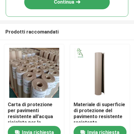
Continua
Prodotti raccomandati
Casa
Carta di protezione
Materiale di superficie
per pavimenti
di protezione del
Chi siamo
resistente all'acqua
pavimento resistente
riciclata per la
resistente
costruzione
dell'abrasione, carta di
Invia richiesta
Invia richiesta
Contatti