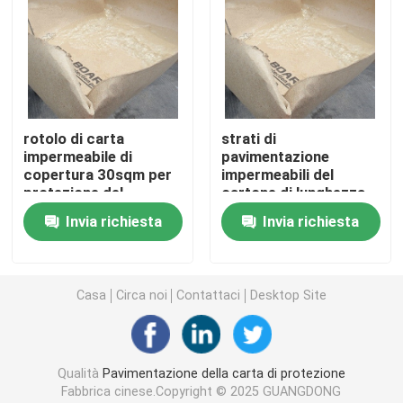
Rivestimento per pavimenti protettivo temporaneo
Carta nera del cartone
rotolo di carta
strati di
impermeabile di
pavimentazione
Nastro adesivo respirabile
copertura 30sqm per
impermeabili del
protezione del
cartone di lunghezza
pavimento
di 36.6m
Carta di rotolo d'imballaggio
Invia richiesta
Invia richiesta
Carta patinata nera
Casa
Circa noi
Contattaci
Desktop Site
Carta colorata Rolls
Qualità
Pavimentazione della carta di protezione
Carta riciclata del cartone
Fabbrica cinese.Copyright © 2025 GUANGDONG