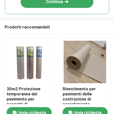
Continua
Prodotti raccomandati
Casa
30m2 Protezione
Rivestimento per
temporanea del
pavimenti della
Chi siamo
pavimento per
costruzione di
progetti di
assorbimento
costruzione
dell'onere gravoso,
Invia richiesta
Invia richiesta
Contatti