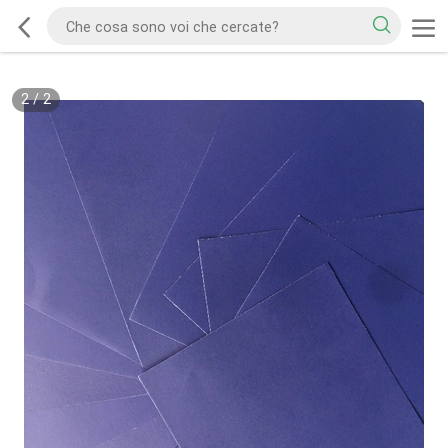
2
/
2