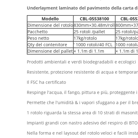
Underlayment laminato del pavimento della carta d
Modello
CBL-05538100
CBL-055
Dimensione del rotolo
830mm×30.48m/roll
800mm×37.
Pacchetto
25 rotoli /pallet
25 rotoli/p
Peso netto
17kg/rotolo
17kg/rotol
Qty del contenitore
′ 1000 rotoli/40 FCL
1000 rotoli
Dimensione del pallet
× 1.1m di 1.1m
× 1.1m di 
Prodotti ambientali e verdi biodegradabili e ecologici
Resistente, protezione resistente di acqua e tempor
Il FSC ha certificato
Respinge l'acqua, il fango, pittura e più, proteggente 
Permette che l'umidità & i vapori sfuggano a per il b
1 rotolo riguarda la stessa area di 10 strati di masoni
Impianti grandi con nastro adesivo del respiro di BTO
Nella forma e nel laysout del rotolo veloci e facili inst