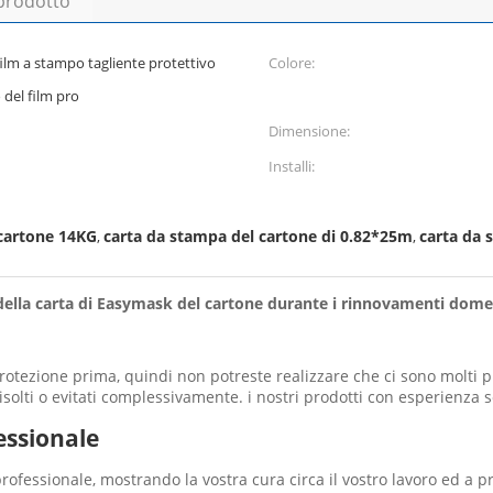
 prodotto
 film a stampo tagliente protettivo
Colore:
 del film pro
Dimensione:
Installi:
cartone 14KG
carta da stampa del cartone di 0.82*25m
carta da 
,
,
lla carta di Easymask del cartone durante i rinnovamenti domest
rotezione prima, quindi non potreste realizzare che ci sono molti p
lti o evitati complessivamente. i nostri prodotti con esperienza so
essionale
professionale, mostrando la vostra cura circa il vostro lavoro ed a p