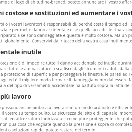
ampa di logo di abitudine-braned, potete annunciare il vostro affare
oni costose e sostituzioni ed aumentare i vost
i o i vostri lavoratori è responsabili di, perché costa il tempo ed i s
otenziale per molto danno accidentale e se quella accade, le riparaz
riparato a se sono danneggiate e questa è molto costosa. Ma un pic
ti globalmente. Conservivi dal ritocco della vostra casa inutilmente
entale inutile
rotezione è di impedire tutto il danno accidentale ed inutile durant
are tutte le ammaccature o scalfisce dagli strumenti caduti, dalla
rotezione di superficie per proteggere le finestre, le pareti ed i con
gi ed è il migliore modo fermare il danneggiamento dal essere fat
 a del tipo di versamenti accidentale ha battuto sopra la latta dell
 più lavoro
 possono anche aiutarvi a lavorare in un modo ordinato e efficiente
ce il vostro su tempo pulito. La sicurezza del sito è di capitale imp
ificati ed attrezzatura indirizzata e come pure proteggente che pot
i – non qualcosa che vogliate quando la pressione è sopra di comple
ioni o soluzioni rapide, potete restare nei termini.