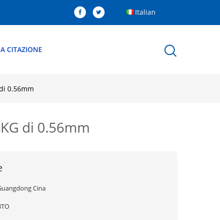
Italian
A CITAZIONE
 di 0.56mm
14KG di 0.56mm
e
Guangdong Cina
BTO