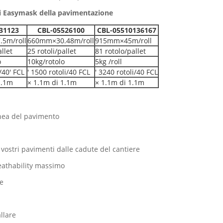
i Easymask della pavimentazione
31123
CBL-05526100
CBL-05510136167
5m/roll
660mm×30.48m/roll
915mm×45m/roll
allet
25 rotoli/pallet
81 rotolo/pallet
o
10kg/rotolo
5kg /roll
/40' FCL
′ 1500 rotoli/40 FCL
′ 3240 rotoli/40 FCL
1.1m
× 1.1m di 1.1m
× 1.1m di 1.1m
anea del pavimento
i vostri pavimenti dalle cadute del cantiere
reathability massimo
te
allare