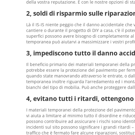
della vostra reputazione. E con le nostre opzioni di st
2, soldi di risparmio sulle riparazi
Là il IS-IS niente peggio che il danno accidentale che vo
cantiere o durante il progetto di DIY a casa, c'è il p
superfici possono avere bisogno di completamente al 
temporanea può aiutarvi a massimizzare i vostri profit
3, impediscono tutto il danno accid
Il beneficio primario dei materiali temporanei della p
potrebbe essere la protezione del pavimento per ferm
quando state manovrando attraverso le entrate, o dalla p
temporanea inoltre riguarda l'arredamento ed i montag
bianchi del tipo di mobilia. Può anche proteggere dalla
4, evitano tutti i ritardi, ottengono
I materiali temporanei della protezione del pavimento
vi aiuta a limitare al minimo tutto il disordine e ridu
possono contribuire ad assicurare i rischi sono ident
incidenti sul sito possono significare i grandi ritard
traffico che è fermato fare alcune riparazioni, sostituz