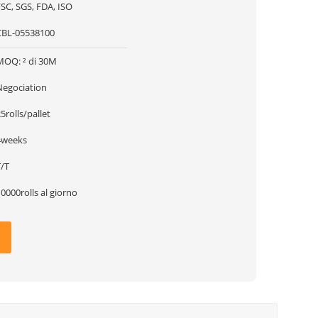
SC, SGS, FDA, ISO
CBL-05538100
MOQ: ² di 30M
Negociation
5rolls/pallet
4weeks
T/T
0000rolls al giorno