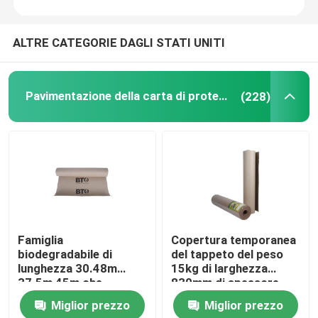
ALTRE CATEGORIE DAGLI STATI UNITI
Pavimentazione della carta di protezione
(228)
Famiglia
Copertura temporanea
biodegradabile di
del tappeto del peso
lunghezza 30.48m
15kg di larghezza
37.5m 45m che
830mm di spessore
pavimenta la carta di
0.86mm
Miglior prezzo
Miglior prezzo
protezione