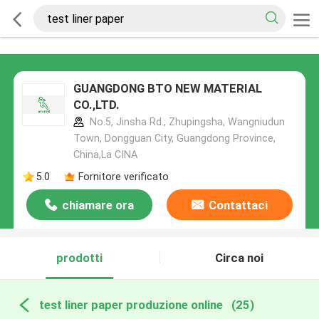
GUANGDONG BTO NEW MATERIAL
CO.,LTD.
No.5, Jinsha Rd., Zhupingsha, Wangniudun
Town, Dongguan City, Guangdong Province,
China,La CINA
5.0
Fornitore verificato
chiamare ora
Contattaci
prodotti
Circa noi
test liner paper produzione online
(25)