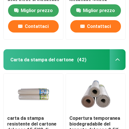
della piega di lunghezza
larghezza 32inch
22m di spessore
cartone commerciale
Miglior prezzo
Miglior prezzo
0.13mm
di spessore
Contattaci
Contattaci
Carta da stampa del cartone
(42)
carta da stampa
Copertura temporanea
resistente del cartone
biodegradabile del