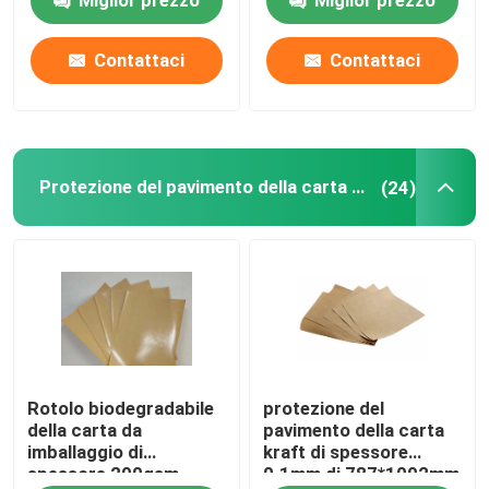
Miglior prezzo
Miglior prezzo
23m
Contattaci
Contattaci
Protezione del pavimento della carta kraft
(24)
Rotolo biodegradabile
protezione del
della carta da
pavimento della carta
imballaggio di
kraft di spessore
spessore 200gsm
0.1mm di 787*1092mm