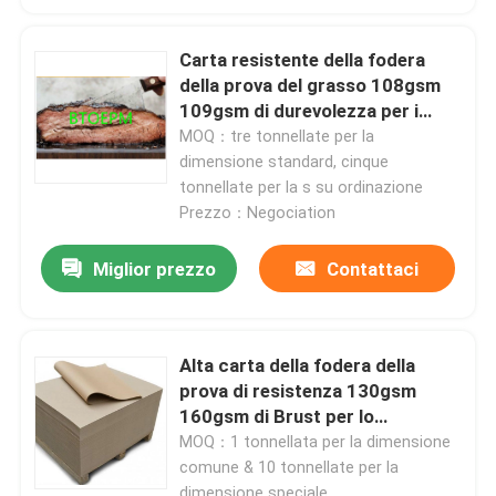
Carta resistente della fodera
della prova del grasso 108gsm
109gsm di durevolezza per i
picnic
MOQ：tre tonnellate per la
dimensione standard, cinque
tonnellate per la s su ordinazione
Prezzo：Negociation
Miglior prezzo
Contattaci
Casa
Alta carta della fodera della
prova di resistenza 130gsm
160gsm di Brust per lo
Prodotti
spostamento di regalo
MOQ：1 tonnellata per la dimensione
comune & 10 tonnellate per la
Circa noi
dimensione speciale