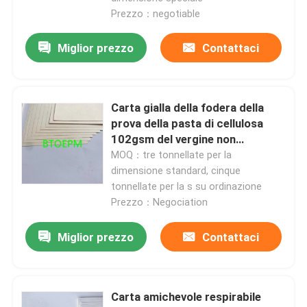
Prezzo：negotiable
Giro della fabbrica
Miglior prezzo
Contattaci
Controllo di qualità
Carta gialla della fodera della
prova della pasta di cellulosa
Contattici
102gsm del vergine non
candeggiato di 100%
MOQ：tre tonnellate per la
Richieda una citazione
dimensione standard, cinque
tonnellate per la s su ordinazione
Prezzo：Negociation
Pavimentazione della carta di protezione
Miglior prezzo
Contattaci
Rotolo temporaneo di protezione del pavimento
Carta amichevole respirabile
Protezione del pavimento della carta kraft