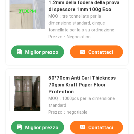
1.2mm della fodera della prova
di spessore 1mm 100g Eco
Carta del rivestimento per pavimenti della costruzione
MOQ：tre tonnellate per la
dimensione standard, cinque
tonnellate per la s su ordinazione
Carta da stampa del cartone
Prezzo：Negociation
Miglior prezzo
Contattaci
Strati di pavimentazione impermeabili
Rivestimento per pavimenti protettivo temporaneo
50*70cm Anti Curl Thickness
70gsm Kraft Paper Floor
Carta nera del cartone
Protection
MOQ：1000pcs per la dimensione
standard
Nastro adesivo respirabile
Prezzo：negotiable
Miglior prezzo
Contattaci
Carta di rotolo d'imballaggio