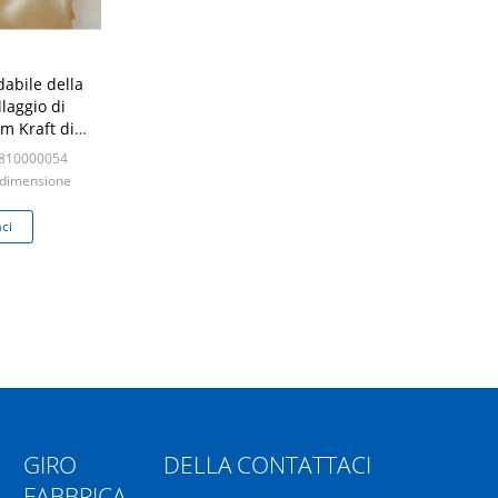
abile della
laggio di
m Kraft di
 3100m
3810000054
 dimensione
rd
ci
GIRO DELLA
CONTATTACI
FABBRICA