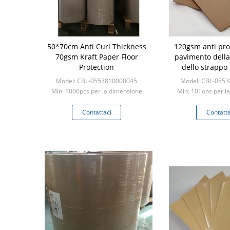
50*70cm Anti Curl Thickness
120gsm anti pro
70gsm Kraft Paper Floor
pavimento della 
Protection
dello strapp
70*100
Model: CBL-0553810000045
Model: CBL-055
Min: 1000pcs per la dimensione
Min: 10Tons per l
standard
standa
Contattaci
Contatta