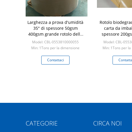
Larghezza a prova d'umidità
Rotolo biodegrad
35" di spessore 50gsm
carta da imbal
400gsm grande rotolo della
spessore 200gs
carta kraft
lunghezza
Model: CBL-0553810000055
Model: CBL-055
Min: 1Tons per la dimensione
Min: 1Tons per la
standard
standa
Contattaci
Contatta
CATEGORIE
CIRCA NOI