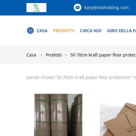
kary@btoholding.com
CASA
PRODOTTI
CIRCA NOI
GIRO DELLA F
Casa
Prodotti
50 70cm kraft paper floor protec
parole chiave:"
50 70cm kraft paper floor protection
" 