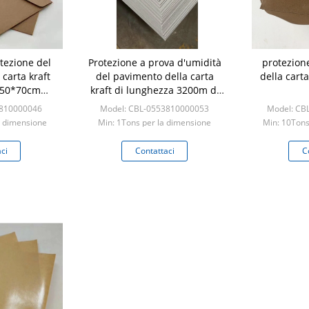
tezione del
Protezione a prova d'umidità
protezion
carta kraft
del pavimento della carta
della cart
o 50*70cm
kraft di lunghezza 3200m di
cm
spessore 250gsm
3810000046
Model: CBL-0553810000053
Model: CB
a dimensione
Min: 1Tons per la dimensione
Min: 10Tons
rd
standard
s
ci
Contattaci
C