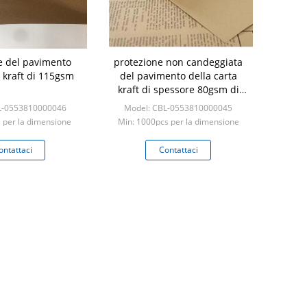
e del pavimento
protezione non candeggiata
a kraft di 115gsm
del pavimento della carta
kraft di spessore 80gsm di
70*100cm
L-0553810000046
Model: CBL-0553810000045
 per la dimensione
Min: 1000pcs per la dimensione
tandard
standard
ontattaci
Contattaci