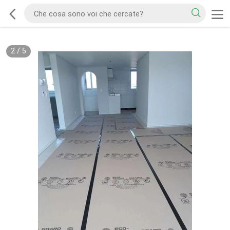
2
/
5