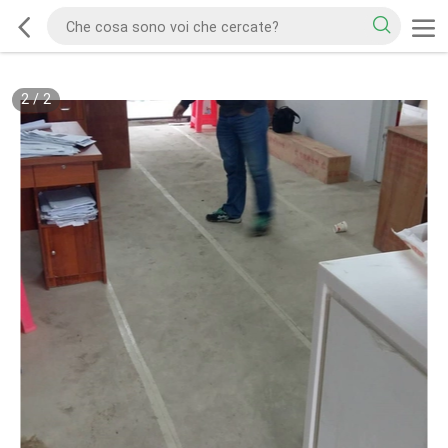
2
/
2