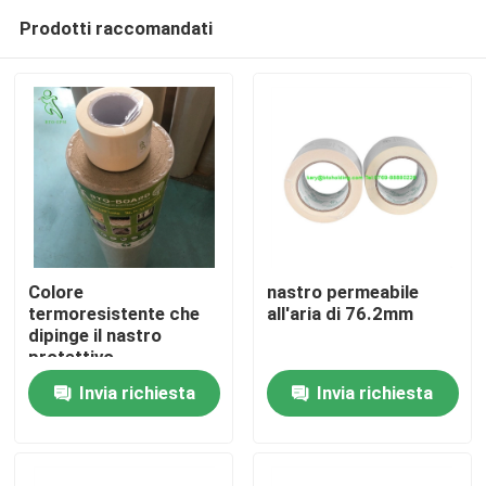
Prodotti raccomandati
Colore
nastro permeabile
termoresistente che
all'aria di 76.2mm
dipinge il nastro
Casa
protettivo
dell'automobile di
Invia richiesta
Invia richiesta
76mm*50m
Prodotti
Circa noi