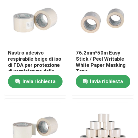
Giro della fabbrica
Controllo di qualità
Nastro adesivo
76.2mm*50m Easy
Contattici
respirabile beige di iso
Stick / Peel Writable
di FDA per protezione
White Paper Masking
di verniciatura dello
Tape
Richieda una citazione
schermo
Invia richiesta
Invia richiesta
Pavimentazione della carta di protezione
Rotolo temporaneo di protezione del pavimento
Protezione del pavimento della carta kraft