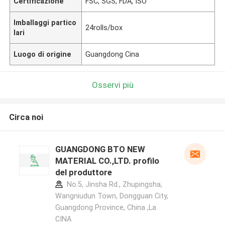
Certificazione
FSC, SGS, FDA, ISO
Imballaggi partico
24rolls/box
lari
Luogo di origine
Guangdong Cina
Osservi più
Circa noi
GUANGDONG BTO NEW
MATERIAL CO.,LTD. profilo
del produttore
No.5, Jinsha Rd., Zhupingsha,
Wangniudun Town, Dongguan City,
Guangdong Province, China ,La
CINA